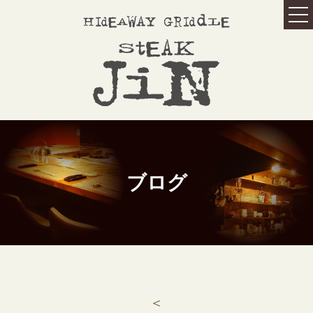
HOME
ホーム
MENU
メニュー
オススメメニュー
コースメニュー
アラカラトメニュー
ランチメニュー
ブログ
ドリンクメニュー
ワインリスト
GALLERY
ギャラリー
ABOUT US
こだわり
＜
記念日の方へ