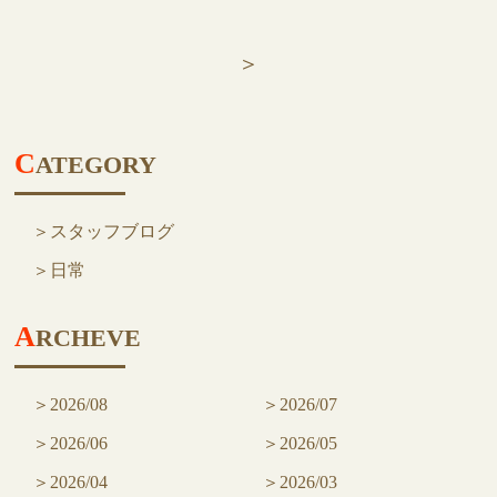
NEWS
ニュース
＞
BLOG
QUESTION
C
ATEGORY
よくある質問
ACCESS
スタッフブログ
アクセス
日常
CONTACT US
各種お問い合わせ
A
RCHEVE
2026/08
2026/07
2026/06
2026/05
2026/04
2026/03