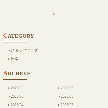
NEWS
ニュース
＞
BLOG
QUESTION
C
ATEGORY
よくある質問
ACCESS
スタッフブログ
アクセス
日常
CONTACT US
各種お問い合わせ
A
RCHEVE
2026/08
2026/07
2026/06
2026/05
2026/04
2026/03