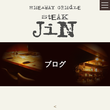
HOME
ホーム
MENU
メニュー
オススメメニュー
コースメニュー
アラカラトメニュー
ランチメニュー
ブログ
ドリンクメニュー
ワインリスト
GALLERY
ギャラリー
ABOUT US
こだわり
＜
記念日の方へ