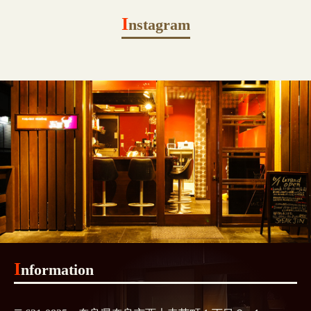
I
nstagram
I
nformation