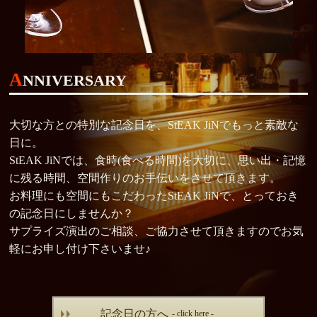
A
NNIVERSARY
大切な方との特別な記念日を、StEAK JiNでもっと素敵な
日に。
StEAK JiNでは、食時(食べる時間)を大切に、思い出・記憶
に残る時間、空間作りのお手伝いをさせて頂きます。
お料理にも空間にもこだわったStEAK JiNで、とっておき
の記念日にしませんか？
サプライズ演出のご相談、ご協力させて頂きますのでお気
軽にお申し付け下さいませ♪
記念日の方へ
- click here -