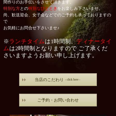
間作りのお手伝いをさせて頂きます。
特別な方
との
特別なひととき
をお楽しみ下さいませ。
NEWS
ニュース
尚、歓送迎会、女子会な
どでのご予約も承っておりますの
で
BLOG
お気軽にお問合せ下さいませ♪
QUESTION
よくある質問
※
ランチタイム
は1時間制、
ディナータイ
ム
は2時間制となりますので ご了承くだ
ACCESS
さいますようお願い申し上げます。
アクセス
CONTACT US
各種お問い合わせ
当店のこだわり
- click here -
ご予約・お問い合わせ