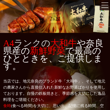
HOME
ホーム
MENU
メニュー
A4
ランクの
大和牛
や奈良
オススメメニュー
コースメニュー
県産の
新鮮野菜
で
最高の
ひとときを、ご提供しま
アラカラトメニュー
ランチメニュー
す。
ドリンクメニュー
ワインリスト
GALLERY
当店では、地元奈良のブランド牛「大和牛」、そして地元
ギャラリー
の農家さんから直接仕入れた新鮮なお野菜ばかりを使用し
ABOUT US
ております。自慢の鉄板焼きと、季節感を大切にした逸品
こだわり
料理をご堪能ください。
食時
(食べる時間)を大切に、思い出、記憶に残る時間、空
記念日の方へ