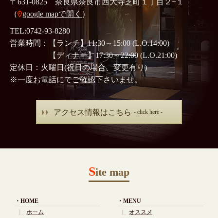
〒631-0825 奈良県奈良市西大寺芝町１丁目２−１
（
google mapで開く
）
TEL:0742-93-8280
営業時間：【ランチ】11:30～15:00 (L.O.14:00)
【ディナー】17:30～22:00 (L.O.21:00)
定休日：火曜日(祝日の場合、変更有り)
※一度お電話にてご確認下さいませ。
アクセス情報はこちら
- click here -
S
ite map
HOME
MENU
ホーム
オススメ